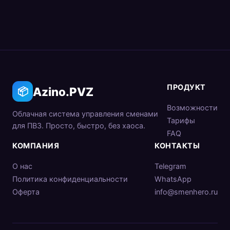
Мы делаем ставку на максимальную простоту.
Интерфейс, в котором разберётся любой сотрудник
за 5 минут. Плюс — Azino.PVZ это часть платформы,
которая растёт вместе с вашим бизнесом: торговые
точки, логистика, склад.
ПРОДУКТ
Azino.PVZ
📦
Возможности
Облачная система управления сменами
Тарифы
для ПВЗ. Просто, быстро, без хаоса.
FAQ
КОМПАНИЯ
КОНТАКТЫ
О нас
Telegram
Политика конфиденциальности
WhatsApp
Оферта
info@smenhero.ru